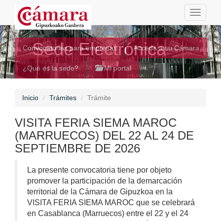
Toggle
navigati
Sede Electrónica
Convocatorias para empresas
Acceda a su Cámara
¿Qué es la sede?
Mi portal
Inicio
Trámites
Trámite
VISITA FERIA SIEMA MAROC
(MARRUECOS) DEL 22 AL 24 DE
SEPTIEMBRE DE 2026
La presente convocatoria tiene por objeto
promover la participación de la demarcación
territorial de la Cámara de Gipuzkoa en la
VISITA FERIA SIEMA MAROC que se celebrará
en Casablanca (Marruecos) entre el 22 y el 24