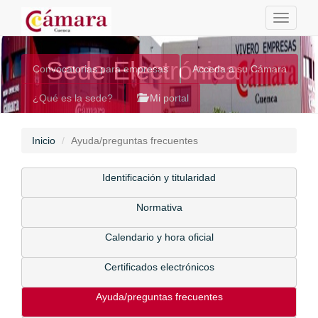
Toggle
navigati
Sede Electrónica
Convocatorias para empresas
Acceda a su Cámara
¿Qué es la sede?
Mi portal
Inicio
Ayuda/preguntas frecuentes
Identificación y titularidad
Normativa
Calendario y hora oficial
Certificados electrónicos
Ayuda/preguntas frecuentes