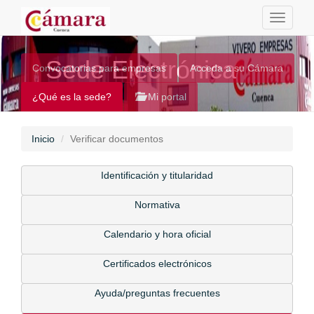
Toggle
navigati
Sede Electrónica
Convocatorias para empresas
Acceda a su Cámara
¿Qué es la sede?
Mi portal
Inicio
Verificar documentos
Identificación y titularidad
Normativa
Calendario y hora oficial
Certificados electrónicos
Ayuda/preguntas frecuentes