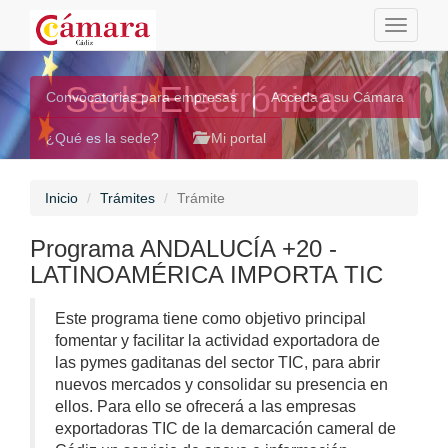
Toggle
navigati
Sede Electrónica
Convocatorias para empresas
Acceda a su Cámara
¿Qué es la sede?
Mi portal
Inicio
Trámites
Trámite
Programa ANDALUCÍA +20 -
LATINOAMÉRICA IMPORTA TIC
Este programa tiene como objetivo principal
fomentar y facilitar la actividad exportadora de
las pymes gaditanas del sector TIC, para abrir
nuevos mercados y consolidar su presencia en
ellos. Para ello se ofrecerá a las empresas
exportadoras TIC de la demarcación cameral de