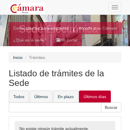
Toggle
navigati
Sede Electrónica
Convocatorias para empresas
Acceda a su Cámara
¿Qué es la sede?
Mi portal
Inicio
Trámites
Listado de trámites de la
Sede
Todos
Últimos
En plazo
Últimos días
No existe ningún trámite actualmente.