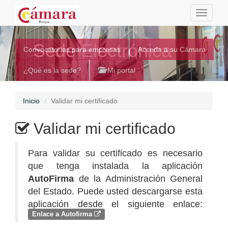
Toggle
navigati
Sede Electrónica
Convocatorias para empresas
Acceda a su Cámara
¿Qué es la sede?
Mi portal
Inicio
Validar mi certificado
Validar mi certificado
Para validar su certificado es necesario
que tenga instalada la aplicación
AutoFirma
de la Administración General
del Estado. Puede usted descargarse esta
aplicación desde el siguiente enlace:
Enlace a Autofirma