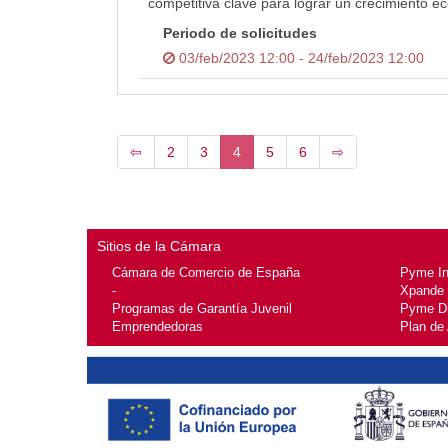
competitiva clave para lograr un crecimiento e
Periodo de solicitudes
03/feb/2023 12:00 - 24/feb/2023 12:00
⇦
2
3
4
5
6
⇨
Sitios de la Cámara
Cámara de Comercio de España
Pyme I
-
Xpande
Programas de Garantía Juvenil
Pyme Di
Emprendedoras
Plan de