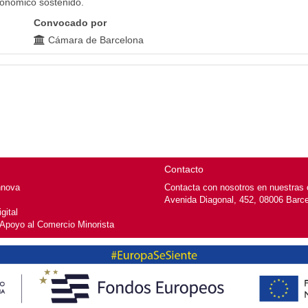
conómico sostenido.
Convocado por
Cámara de Barcelona
Contacto
nnova
Contacta con nosotros en nuestras o
Avenida Diagonal, 452, 08006 Barc
gital
 Apoyo al Comercio Minorista