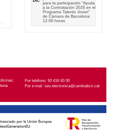
DIC
para la participación "Ayuda
a la Contratación 2025 en el
Programa Talento Joven"
de Cámara de Barcelona:
12:00 horas
ficinas:
Por teléfono:
93 416 93 00
elona
Por e-mail:
seu.electronica@cambrabcn.cat