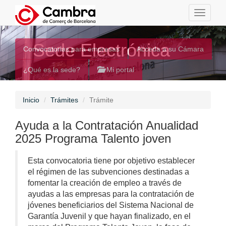
Toggle
navigati
Sede Electrónica
Convocatorias para empresas
Acceda a su Cámara
¿Qué es la sede?
Mi portal
Inicio
Trámites
Trámite
Ayuda a la Contratación Anualidad
2025 Programa Talento joven
Esta convocatoria tiene por objetivo establecer
el régimen de las subvenciones destinadas a
fomentar la creación de empleo a través de
ayudas a las empresas para la contratación de
jóvenes beneficiarios del Sistema Nacional de
Garantía Juvenil y que hayan finalizado, en el