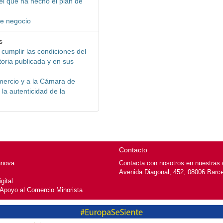
 el que ha hecho el plan de
de negocio
s
 cumplir las condiciones del
oria publicada y en sus
mercio y a la Cámara de
la autenticidad de la
Contacto
nnova
Contacta con nosotros en nuestras o
Avenida Diagonal, 452, 08006 Barc
gital
 Apoyo al Comercio Minorista