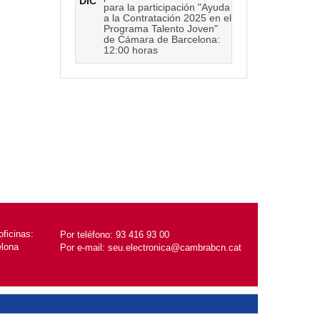
DIC
para la participación "Ayuda
a la Contratación 2025 en el
Programa Talento Joven"
de Cámara de Barcelona:
12:00 horas
ficinas:
Por teléfono:
93 416 93 00
elona
Por e-mail:
seu.electronica@cambrabcn.cat