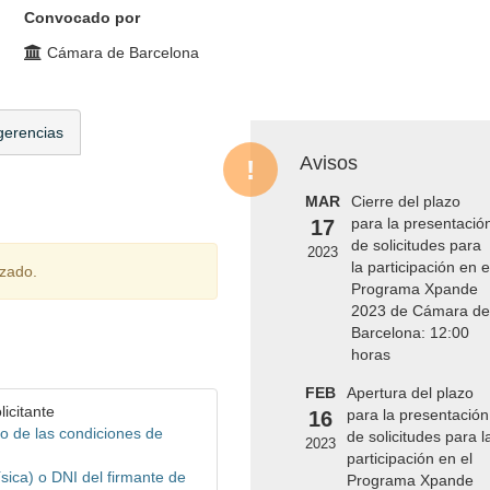
Convocado por
Cámara de Barcelona
gerencias
Avisos
MAR
Cierre del plazo
para la presentació
17
de solicitudes para
2023
la participación en e
izado.
Programa Xpande
2023 de Cámara de
Barcelona: 12:00
horas
FEB
Apertura del plazo
icitante
para la presentación
16
o de las condiciones de
de solicitudes para l
2023
participación en el
ísica) o DNI del firmante de
Programa Xpande