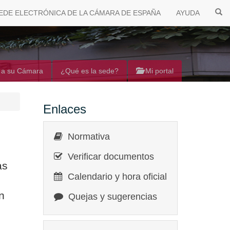
EDE ELECTRÓNICA DE LA CÁMARA DE ESPAÑA
AYUDA
 a su Cámara
¿Qué es la sede?
Mi portal
Enlaces
Normativa
Verificar documentos
as
Calendario y hora oficial
n
Quejas y sugerencias