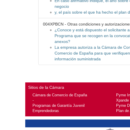
En caso afirmativo indique, el año sobre
negocio
y, el país sobre el que ha hecho el plan 
004XPBCN - Otras condiciones y autorizacione
¿Conoce y está dispuesto el solicitante a
Programa que se recogen en la convocat
anexos?
La empresa autoriza a la Cámara de Co
Comercio de España para que verifiquen 
información suministrada
Sitios de la Cámara
Cámara de Comercio de España
Pyme I
-
Xpande
Programas de Garantía Juvenil
Pyme Di
Emprendedoras
Plan de