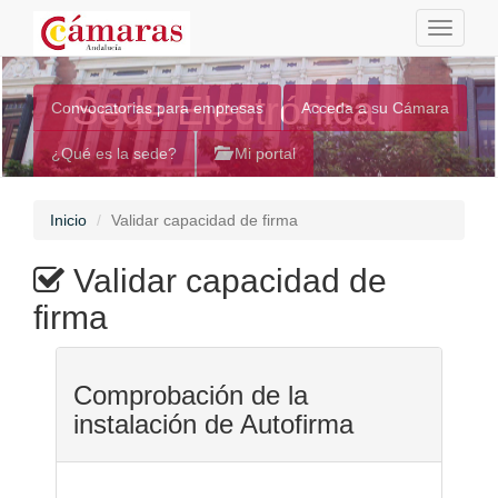
Toggle
navigati
Sede Electrónica
Convocatorias para empresas
Acceda a su Cámara
¿Qué es la sede?
Mi portal
Inicio
Validar capacidad de firma
Validar capacidad de
firma
Comprobación de la
instalación de Autofirma