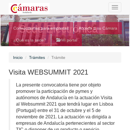
Toggle
navigati
Sede Electrónica
Convocatorias para empresas
Acceda a su Cámara
¿Qué es la sede?
Mi portal
Inicio
Trámites
Trámite
Visita WEBSUMMIT 2021
La presente convocatoria tiene por objeto
promover la participación de pymes y
autónomos de Andalucía en la actuación Visita
al Websummit 2021 que tendrá lugar en Lisboa
(Portugal) entre el 31 de octubre y el 5 de
noviembre de 2021. La actuación va dirigida a
empresas de Andalucía pertenecientes al sector
TIC o disponer de un producto o servicio