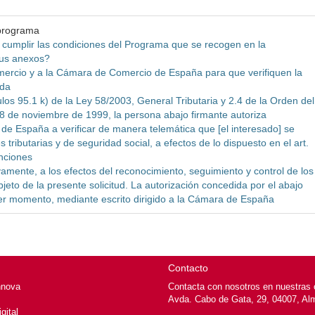
 programa
a cumplir las condiciones del Programa que se recogen en la
sus anexos?
ercio y a la Cámara de Comercio de España para que verifiquen la
ada
los 95.1 k) de la Ley 58/2003, General Tributaria y 2.4 de la Orden del
8 de noviembre de 1999, la persona abajo firmante autoriza
 España a verificar de manera telemática que [el interesado] se
 tributarias y de seguridad social, a efectos de lo dispuesto en el art.
nciones
vamente, a los efectos del reconocimiento, seguimiento y control de los
jeto de la presente solicitud. La autorización concedida por el abajo
er momento, mediante escrito dirigido a la Cámara de España
Contacto
nnova
Contacta con nosotros en nuestras o
Avda. Cabo de Gata, 29, 04007, Al
gital