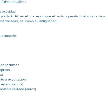
a última anualidad
e actividad
por la AEAT, en el que se indique el centro operativo del solicitante y
esarrolladas, así como su antigüedad
a actuación:
 de resultado:
empresa
sa
nte a exportación
 cerrado (euros)
 contable cerrado (euros)