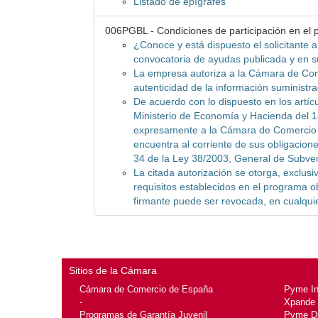
Listado de epígrafes
006PGBL - Condiciones de participación en el
¿Conoce y está dispuesto el solicitante 
convocatoria de ayudas publicada y en 
La empresa autoriza a la Cámara de Com
autenticidad de la información suministr
De acuerdo con lo dispuesto en los artícu
Ministerio de Economía y Hacienda del 1
expresamente a la Cámara de Comercio de
encuentra al corriente de sus obligaciones
34 de la Ley 38/2003, General de Subve
La citada autorización se otorga, exclusi
requisitos establecidos en el programa ob
firmante puede ser revocada, en cualqui
Sitios de la Cámara
Cámara de Comercio de España
Pyme I
-
Xpande
Programas de Garantía Juvenil
Pyme Di