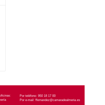
ficinas:
Por teléfono:
950 18 17 00
mería
Por e-mail:
ffernandez@camaradealmeria.es