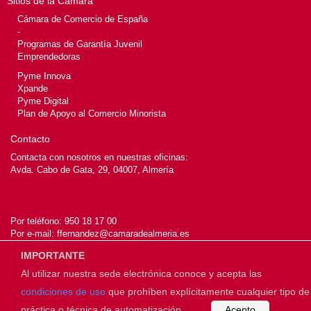
Sitios de la Cámara
Cámara de Comercio de España
-
Programas de Garantía Juvenil
Emprendedoras
Pyme Innova
Xpande
Pyme Digital
Plan de Apoyo al Comercio Minorista
Contacto
Contacta con nosotros en nuestras oficinas:
Avda. Cabo de Gata, 29, 04007, Almería
Por teléfono:
950 18 17 00
Por e-mail:
ffernandez@camaradealmeria.es
IMPORTANTE
Al utilizar nuestra sede electrónica conoce y acepta las
© 2026
Cámara de Almería
condiciones de uso
que prohíben explícitamente cualquier tipo de
práctica o técnica de automatización
Acepto