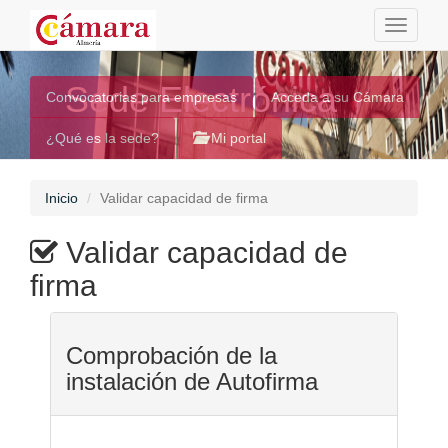
Toggle
navigati
Sede Electrónica
Convocatorias para empresas
Acceda a su Cámara
¿Qué es la sede?
Mi portal
Inicio
Validar capacidad de firma
Validar capacidad de
firma
Comprobación de la
instalación de Autofirma