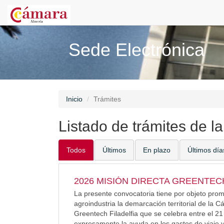
Sede Electrónica
Inicio
Trámites
Listado de trámites de l
Todos
Últimos
En plazo
Últimos día
2026 MISIÓN DIRECTA GREENTECH
La presente convocatoria tiene por objeto prom
agroindustria la demarcación territorial de la 
Greentech Filadelfia que se celebra entre el 2
expresamente la ayuda en los gastos de viaje y