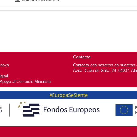
Contacto
nnova
Contacta con nosotros en nuestras o
Avda. Cabo de Gata, 29, 04007, Al
gital
 Apoyo al Comercio Minorista