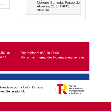
Moreno-Barreda. Paseo de
Almería, 21 1º 04001
Almería.
ficinas:
Por teléfono:
950 18 17 00
mería
Por e-mail:
ffernandez@camaradealmeria.es