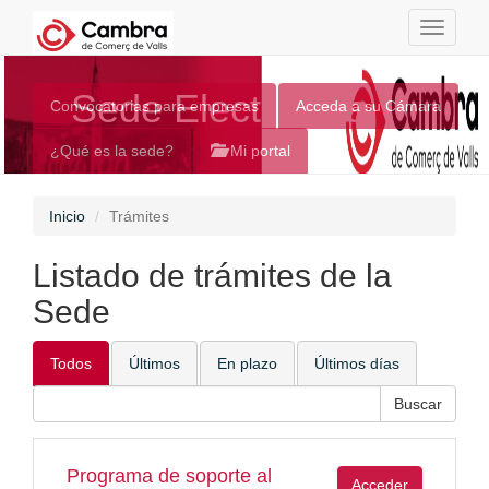
Toggle
navigati
Sede Electrónica
Convocatorias para empresas
Acceda a su Cámara
¿Qué es la sede?
Mi portal
Inicio
Trámites
Listado de trámites de la
Sede
Todos
Últimos
En plazo
Últimos días
Programa de soporte al
Acceder