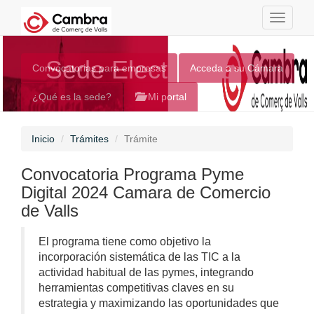
Toggle
navigati
Sede Electrónica
Convocatorias para empresas
Acceda a su Cámara
¿Qué es la sede?
Mi portal
Inicio
Trámites
Trámite
Convocatoria Programa Pyme
Digital 2024 Camara de Comercio
de Valls
El programa tiene como objetivo la
incorporación sistemática de las TIC a la
actividad habitual de las pymes, integrando
herramientas competitivas claves en su
estrategia y maximizando las oportunidades que