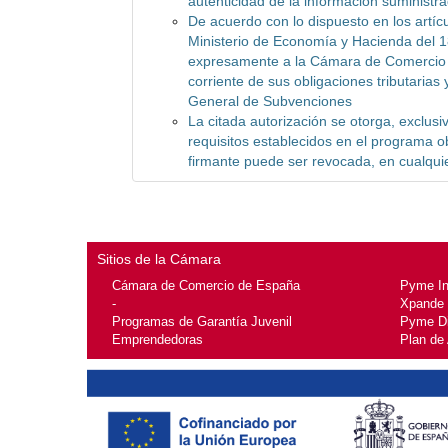
autenticidad de la información suministr
De acuerdo con lo dispuesto en los artícu
Ministerio de Economía y Hacienda del 1
expresamente a la Cámara de Comercio a 
corriente de sus obligaciones tributarias
General de Subvenciones
La citada autorización se otorga, exclusi
requisitos establecidos en el programa ob
firmante puede ser revocada, en cualqui
Sitios de la Cámara
Cámara de Comercio de España
Pyme I
-
Xpande
Programas de Garantía Juvenil
Pyme Di
Emprendedoras
Plan de