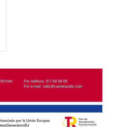
ficinas:
Por teléfono:
977 60 09 09
Por e-mail:
valls@cambravalls.com