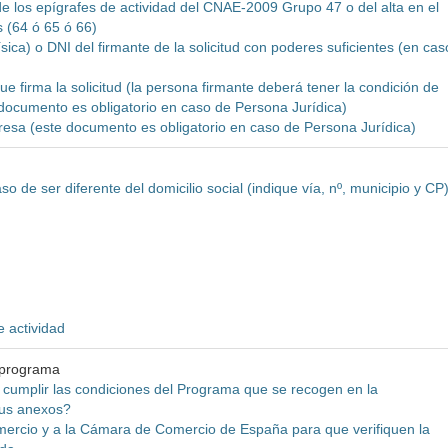
e los epígrafes de actividad del CNAE-2009 Grupo 47 o del alta en el
s (64 ó 65 ó 66)
ísica) o DNI del firmante de la solicitud con poderes suficientes (en cas
e firma la solicitud (la persona firmante deberá tener la condición de
 documento es obligatorio en caso de Persona Jurídica)
mpresa (este documento es obligatorio en caso de Persona Jurídica)
o de ser diferente del domicilio social (indique vía, nº, municipio y CP
e actividad
 programa
a cumplir las condiciones del Programa que se recogen en la
sus anexos?
ercio y a la Cámara de Comercio de España para que verifiquen la