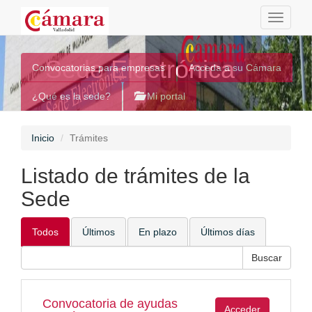
Toggle
navigati
Sede Electrónica
Convocatorias para empresas
Acceda a su Cámara
¿Qué es la sede?
Mi portal
Inicio
Trámites
Listado de trámites de la
Sede
Todos
Últimos
En plazo
Últimos días
Convocatoria de ayudas
Acceder