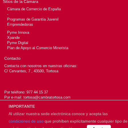
Sitios de la Cámara
Cámara de Comercio de España
-
Programas de Garantía Juvenil
Emprendedoras
Pyme Innova
Xpande
Pyme Digital
Plan de Apoyo al Comercio Minorista
Contacto
Contacta con nosotros en nuestras oficinas:
C/ Cervantes, 7 , 43500, Tortosa
Por teléfono:
977 44 15 37
Por e-mail:
tortosa@cambratortosa.com
IMPORTANTE
Al utilizar nuestra sede electrónica conoce y acepta las
© 2026
Cámara de Tortosa
condiciones de uso
que prohíben explícitamente cualquier tipo de