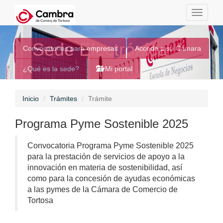
Toggle
navigati
Sede Electrónica
Convocatorias para empresas
Acceda a su Cámara
¿Qué es la sede?
Mi portal
Inicio
Trámites
Trámite
Programa Pyme Sostenible 2025
Convocatoria Programa Pyme Sostenible 2025
para la prestación de servicios de apoyo a la
innovación en materia de sostenibilidad, así
como para la concesión de ayudas económicas
a las pymes de la Cámara de Comercio de
Tortosa