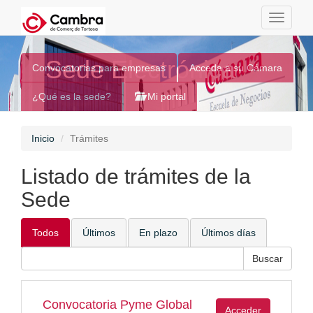
Toggle
navigati
Sede Electrónica
Convocatorias para empresas
Acceda a su Cámara
¿Qué es la sede?
Mi portal
Inicio
Trámites
Listado de trámites de la
Sede
Todos
Últimos
En plazo
Últimos días
Convocatoria Pyme Global
Acceder