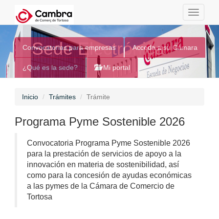
Toggle
navigati
Sede Electrónica
Convocatorias para empresas
Acceda a su Cámara
¿Qué es la sede?
Mi portal
Inicio
Trámites
Trámite
Programa Pyme Sostenible 2026
Convocatoria Programa Pyme Sostenible 2026
para la prestación de servicios de apoyo a la
innovación en materia de sostenibilidad, así
como para la concesión de ayudas económicas
a las pymes de la Cámara de Comercio de
Tortosa