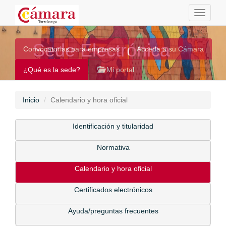
Toggle
navigati
Sede Electrónica
Convocatorias para empresas
Acceda a su Cámara
¿Qué es la sede?
Mi portal
Inicio
Calendario y hora oficial
Identificación y titularidad
Normativa
Calendario y hora oficial
Certificados electrónicos
Ayuda/preguntas frecuentes