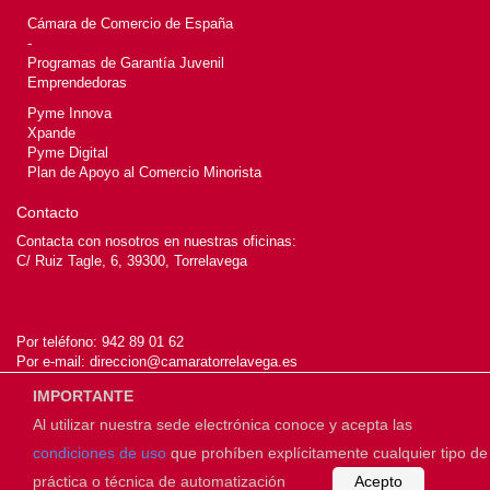
Cámara de Comercio de España
-
Programas de Garantía Juvenil
Emprendedoras
Pyme Innova
Xpande
Pyme Digital
Plan de Apoyo al Comercio Minorista
Contacto
Contacta con nosotros en nuestras oficinas:
C/ Ruiz Tagle, 6, 39300, Torrelavega
Por teléfono:
942 89 01 62
Por e-mail:
direccion@camaratorrelavega.es
IMPORTANTE
Al utilizar nuestra sede electrónica conoce y acepta las
© 2026
Cámara de Torrelavega
condiciones de uso
que prohíben explícitamente cualquier tipo de
práctica o técnica de automatización
Acepto