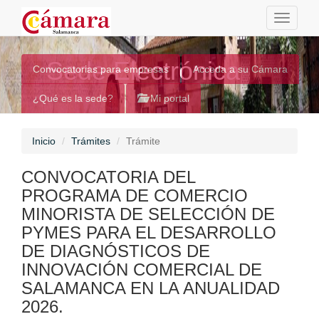
Toggle
navigati
Sede Electrónica
Convocatorias para empresas
Acceda a su Cámara
¿Qué es la sede?
Mi portal
Inicio
Trámites
Trámite
CONVOCATORIA DEL
PROGRAMA DE COMERCIO
MINORISTA DE SELECCIÓN DE
PYMES PARA EL DESARROLLO
DE DIAGNÓSTICOS DE
INNOVACIÓN COMERCIAL DE
SALAMANCA EN LA ANUALIDAD
2026.