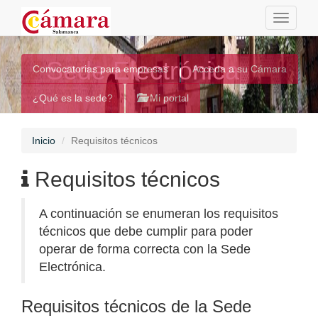
Toggle
navigati
Sede Electrónica
Convocatorias para empresas
Acceda a su Cámara
¿Qué es la sede?
Mi portal
Inicio
Requisitos técnicos
Requisitos técnicos
A continuación se enumeran los requisitos
técnicos que debe cumplir para poder
operar de forma correcta con la Sede
Electrónica.
Requisitos técnicos de la Sede