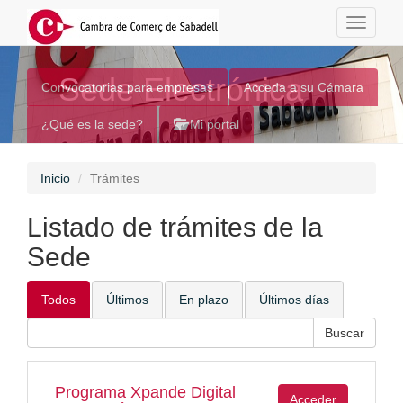
Toggle
navigati
Sede Electrónica
Convocatorias para empresas
Acceda a su Cámara
¿Qué es la sede?
Mi portal
Inicio
Trámites
Listado de trámites de la
Sede
Todos
Últimos
En plazo
Últimos días
Programa Xpande Digital
Acceder