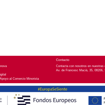
Contacto
nnova
Contacta con nosotros en nuestras o
Av. de Francesc Macià, 35, 08206, 
gital
 Apoyo al Comercio Minorista