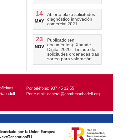
14
Abierto plazo solicitudes
diagnóstico innovación
MAY
comercial 2021
23
Publicado (en
documentos): Xpande
NOV
Digital 2020 - Listado de
solicitudes ordenadas tras
sorteo para valoración
ficinas:
Por teléfono:
937 45 12 55
Sabadell
Por e-mail:
general@cambrasabadell.org