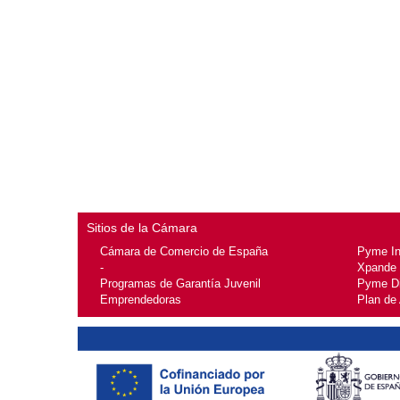
Sitios de la Cámara
Cámara de Comercio de España
Pyme I
-
Xpande
Programas de Garantía Juvenil
Pyme Di
Emprendedoras
Plan de