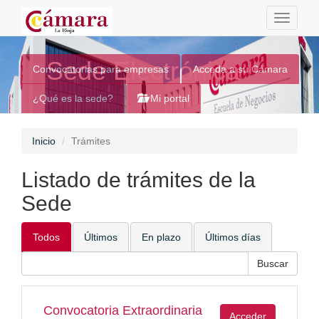
Toggle
navigati
Sede Electrónica
Convocatorias para empresas
Acceda a su Cámara
¿Qué es la sede?
Mi portal
Inicio
Trámites
Listado de trámites de la
Sede
Todos
Últimos
En plazo
Últimos días
Convocatoria Extraordinaria
Acceder