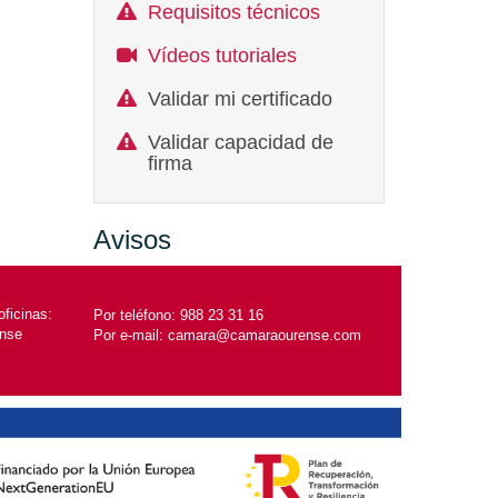
Requisitos técnicos
Vídeos tutoriales
Validar mi certificado
Validar capacidad de
firma
Avisos
ficinas:
Por teléfono:
988 23 31 16
ense
Por e-mail:
camara@camaraourense.com