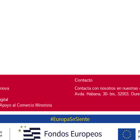
Contacto
nnova
Contacta con nosotros en nuestras o
Avda. Habana, 30- bis, 32003, Our
gital
 Apoyo al Comercio Minorista