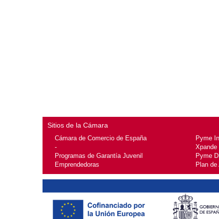
Sitios de la Cámara
Cámara de Comercio de España
Pyme I
-
Xpande
Programas de Garantía Juvenil
Pyme Di
Emprendedoras
Plan de