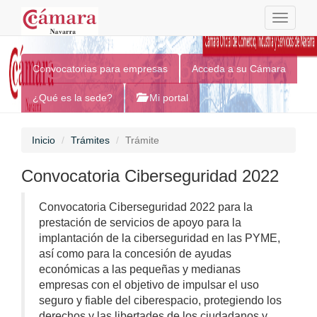
Toggle
navigati
Sede Electrónica
Convocatorias para empresas
Acceda a su Cámara
¿Qué es la sede?
Mi portal
Inicio
Trámites
Trámite
Convocatoria Ciberseguridad 2022
Convocatoria Ciberseguridad 2022 para la
prestación de servicios de apoyo para la
implantación de la ciberseguridad en las PYME,
así como para la concesión de ayudas
económicas a las pequeñas y medianas
empresas con el objetivo de impulsar el uso
seguro y fiable del ciberespacio, protegiendo los
derechos y las libertades de los ciudadanos y