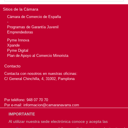
Sitios de la Cámara
Cámara de Comercio de España
-
Programas de Garantía Juvenil
Emprendedoras
Pyme Innova
Xpande
Pyme Digital
Plan de Apoyo al Comercio Minorista
Contacto
Contacta con nosotros en nuestras oficinas:
C/ General Chinchilla, 4, 31002, Pamplona
Por teléfono:
948 07 70 70
Por e-mail:
informacion@camaranavarra.com
IMPORTANTE
Al utilizar nuestra sede electrónica conoce y acepta las
© 2026
Cámara de Navarra