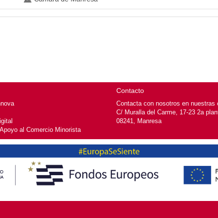
Contacto
nnova
Contacta con nosotros en nuestras o
C/ Muralla del Carme, 17-23 2a plan
gital
08241, Manresa
 Apoyo al Comercio Minorista