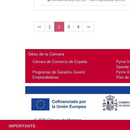
⇦
1
2
3
4
⇨
Sitios de la Cámara
Cámara de Comercio de España
Pyme I
-
Xpande
Programas de Garantía Juvenil
Pyme Di
Emprendedoras
Plan de
© 2026
Cámara de Manresa
IMPORTANTE