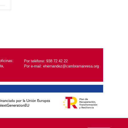
ficinas:
Por teléfono:
938 72 42 22
ta,
Por e-mail:
ehernandez@cambramanresa.org