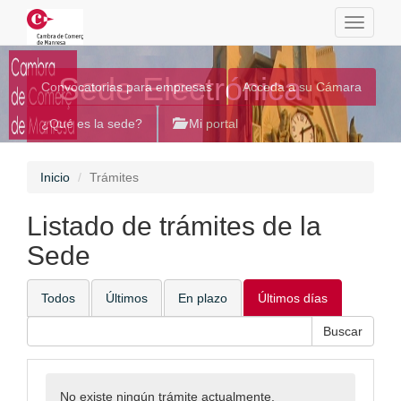
Toggle
navigati
Sede Electrónica
Convocatorias para empresas
Acceda a su Cámara
¿Qué es la sede?
Mi portal
Inicio
Trámites
Listado de trámites de la
Sede
Todos
Últimos
En plazo
Últimos días
No existe ningún trámite actualmente.