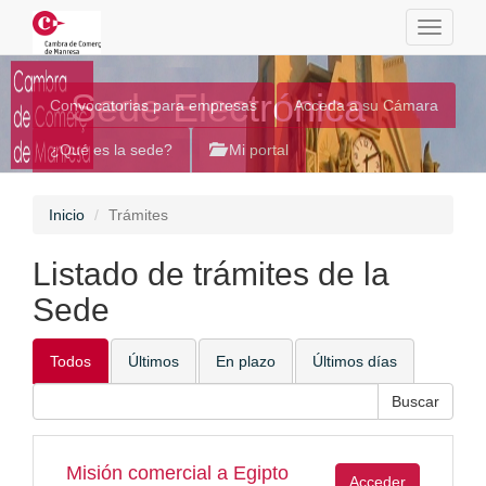
Toggle
navigati
Sede Electrónica
Convocatorias para empresas
Acceda a su Cámara
¿Qué es la sede?
Mi portal
Inicio
Trámites
Listado de trámites de la
Sede
Todos
Últimos
En plazo
Últimos días
Misión comercial a Egipto
Acceder