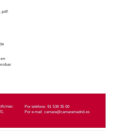
.pdf.
ede
 en
probar
ficinas:
Por teléfono:
91 538 35 00
01,
Por e-mail:
camara@camaramadrid.es