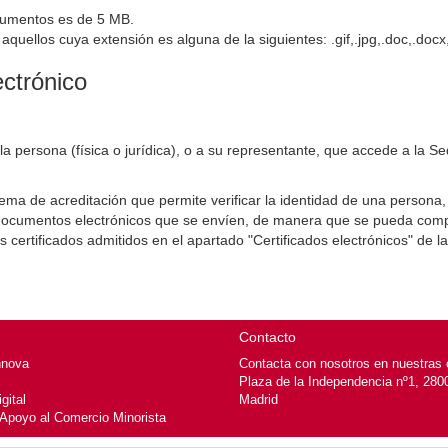
cumentos es de 5 MB.
uellos cuya extensión es alguna de la siguientes: .gif,.jpg,.doc,.docx,
ectrónico
 a la persona (física o jurídica), o a su representante, que accede a la S
stema de acreditación que permite verificar la identidad de una persona,
s y documentos electrónicos que se envíen, de manera que se pueda com
s certificados admitidos en el apartado "Certificados electrónicos" de la
Contacto
nnova
Contacta con nosotros en nuestras o
Plaza de la Independencia nº1, 280
gital
Madrid
 Apoyo al Comercio Minorista