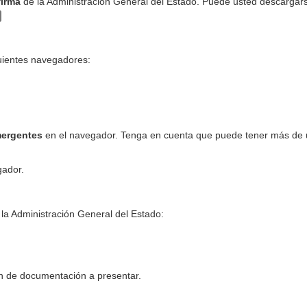
firma
de la Administración General del Estado. Puede usted descargar
guientes navegadores:
mergentes
en el navegador. Tenga en cuenta que puede tener más de
gador.
 la Administración General del Estado:
 de documentación a presentar.