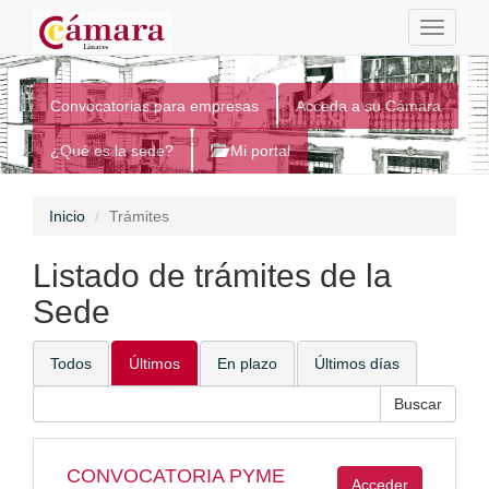
Toggle
navigati
Sede Electrónica
Convocatorias para empresas
Acceda a su Cámara
¿Qué es la sede?
Mi portal
Inicio
Trámites
Listado de trámites de la
Sede
Todos
Últimos
En plazo
Últimos días
CONVOCATORIA PYME
Acceder