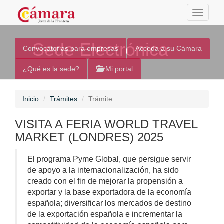
Toggle
navigati
Sede Electrónica
Convocatorias para empresas
Acceda a su Cámara
¿Qué es la sede?
Mi portal
Inicio
Trámites
Trámite
VISITA A FERIA WORLD TRAVEL
MARKET (LONDRES) 2025
El programa Pyme Global, que persigue servir
de apoyo a la internacionalización, ha sido
creado con el fin de mejorar la propensión a
exportar y la base exportadora de la economía
española; diversificar los mercados de destino
de la exportación española e incrementar la