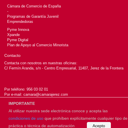
Cámara de Comercio de España
-
Programas de Garantía Juvenil
Emprendedoras
Pyme Innova
Xpande
Pyme Digital
Plan de Apoyo al Comercio Minorista
Contacto
Contacta con nosotros en nuestras oficinas:
C/ Fermín Aranda, s/n - Centro Empresarial, 11407, Jerez de la Frontera
Por teléfono:
956 03 02 01
Por e-mail:
camara@camarajerez.com
IMPORTANTE
Al utilizar nuestra sede electrónica conoce y acepta las
© 2026
Cámara de Jerez de la Frontera
condiciones de uso
que prohíben explícitamente cualquier tipo de
práctica o técnica de automatización
Acepto