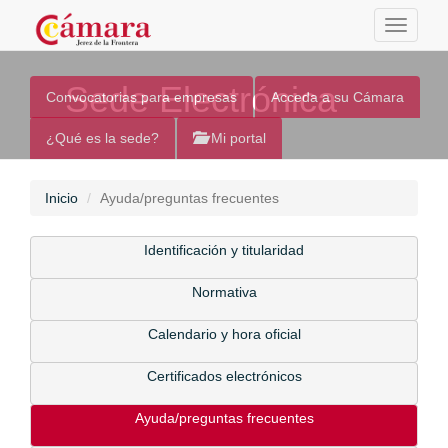
Toggle
navigati
Sede Electrónica
Convocatorias para empresas
Acceda a su Cámara
¿Qué es la sede?
Mi portal
Inicio
Ayuda/preguntas frecuentes
Identificación y titularidad
Normativa
Calendario y hora oficial
Certificados electrónicos
Ayuda/preguntas frecuentes