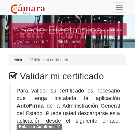
Toggle
navigati
Sede Electrónica
Convocatorias para empresas
Acceda a su Cámara
¿Qué es la sede?
Mi portal
Inicio
Validar mi certificado
Validar mi certificado
Para validar su certificado es necesario
que tenga instalada la aplicación
AutoFirma
de la Administración General
del Estado. Puede usted descargarse esta
aplicación desde el siguiente enlace:
Enlace a Autofirma