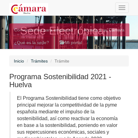
Toggle
navigati
Sede Electrónica
Convocatorias para empresas
Acceda a su Cámara
¿Qué es la sede?
Mi portal
Inicio
Trámites
Trámite
Programa Sostenibilidad 2021 -
Huelva
El Programa Sostenibilidad tiene como objetivo
principal mejorar la competitividad de la pyme
española mediante el impulso de la
sostenibilidad, así como reactivar la economía
en base a la sostenibilidad, poniendo en valor
sus repercusiones económicas, sociales y