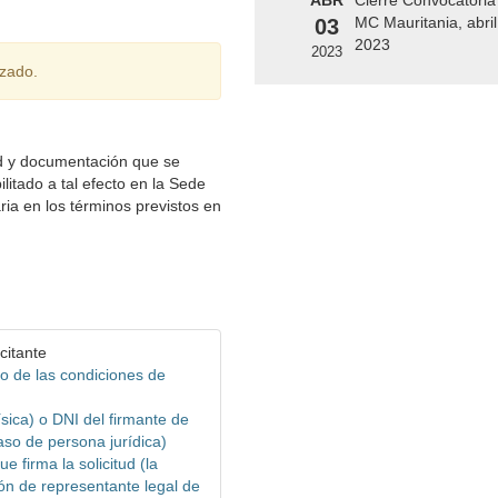
ABR
Cierre Convocatoria
MC Mauritania, abril
03
2023
2023
izado.
ud y documentación que se
litado a tal efecto en la Sede
ia en los términos previstos en
citante
o de las condiciones de
ísica) o DNI del firmante de
caso de persona jurídica)
 firma la solicitud (la
ón de representante legal de