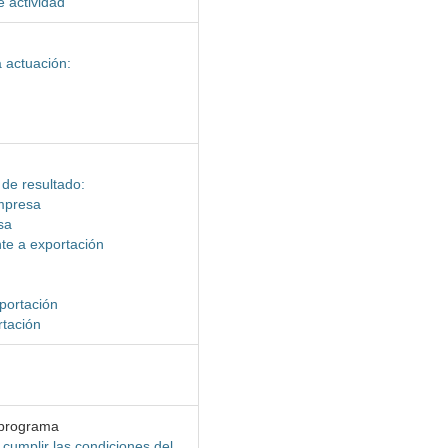
e actividad
a actuación:
 de resultado:
empresa
sa
te a exportación
portación
rtación
 programa
 cumplir las condiciones del