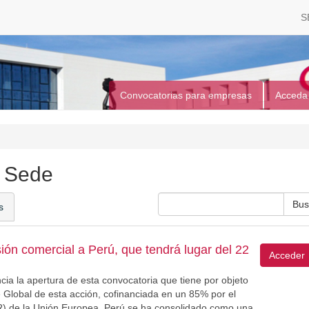
S
Convocatorias para empresas
Acceda
a Sede
s
ón comercial a Perú, que tendrá lugar del 22
Acceder
 la apertura de esta convocatoria que tiene por objeto
 Global de esta acción, cofinanciada en un 85% por el
) de la Unión Europea. Perú se ha consolidado como una