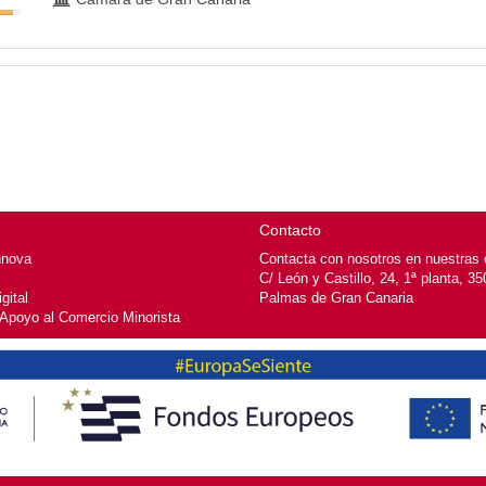
Contacto
nnova
Contacta con nosotros en nuestras o
C/ León y Castillo, 24, 1ª planta, 3
gital
Palmas de Gran Canaria
 Apoyo al Comercio Minorista