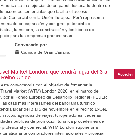
América Latina, ejerciendo un papel destacado dentro de
de acuerdos comerciales que facilita el acceso
uerdo Comercial con la Unión Europea. Perú representa
 mercado en expansión y con gran potencial de
stria, la minería, la construcción y los bienes de
gocio para las empresas grancanarias.
Convocado por
Cámara de Gran Canaria
Travel Market London, que tendrá lugar del 3 al
Acceder
 Reino Unido.
ta convocatoria con el objetivo de fomentar la
ld Travel Market (WTM) London 2026, en el marco del
% por el Fondo Europeo de Desarrollo Regional (FEDER)
las citas más interesantes del panorama turístico
tendrá lugar del 3 al 5 de noviembre en el recinto ExCeL
rísticos, agencias de viajes, turoperadores, cadenas
ntidades públicas de promoción turística procedentes de
e profesional y comercial, WTM London supone una
a turística ante compradores internacionales y propiciar