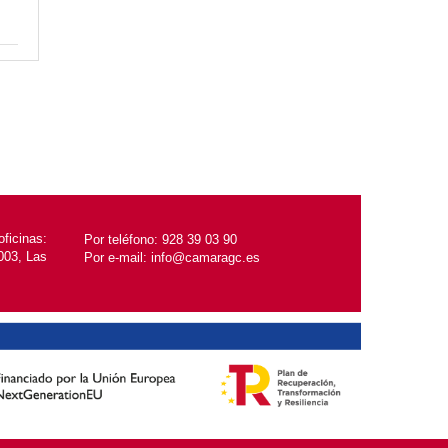
ficinas:
Por teléfono:
928 39 03 90
5003, Las
Por e-mail:
info@camaragc.es