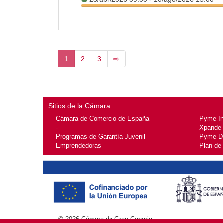
1
2
3
⇨
Sitios de la Cámara
Cámara de Comercio de España
Pyme I
-
Xpande
Programas de Garantía Juvenil
Pyme Di
Emprendedoras
Plan de
© 2026
Cámara de Gran Canaria