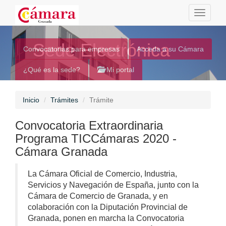
Toggle
navigati
Sede Electrónica
Convocatorias para empresas
Acceda a su Cámara
¿Qué es la sede?
Mi portal
Inicio
Trámites
Trámite
Convocatoria Extraordinaria
Programa TICCámaras 2020 -
Cámara Granada
La Cámara Oficial de Comercio, Industria,
Servicios y Navegación de España, junto con la
Cámara de Comercio de Granada, y en
colaboración con la Diputación Provincial de
Granada, ponen en marcha la Convocatoria