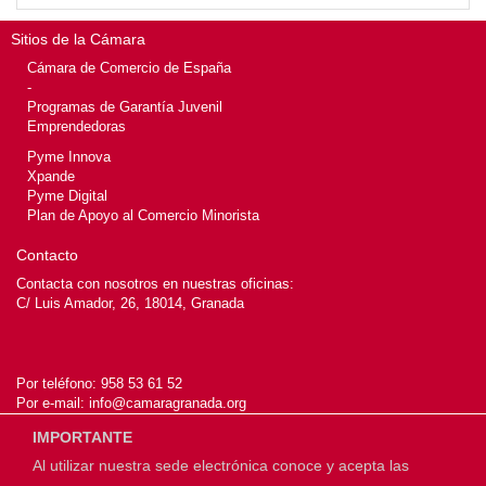
Sitios de la Cámara
Cámara de Comercio de España
-
Programas de Garantía Juvenil
Emprendedoras
Pyme Innova
Xpande
Pyme Digital
Plan de Apoyo al Comercio Minorista
Contacto
Contacta con nosotros en nuestras oficinas:
C/ Luis Amador, 26, 18014, Granada
Por teléfono:
958 53 61 52
Por e-mail:
info@camaragranada.org
IMPORTANTE
Al utilizar nuestra sede electrónica conoce y acepta las
© 2026
Cámara de Granada