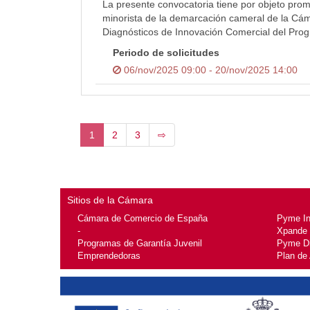
La presente convocatoria tiene por objeto prom
minorista de la demarcación cameral de la Cá
Diagnósticos de Innovación Comercial del Pro
Periodo de solicitudes
06/nov/2025 09:00 - 20/nov/2025 14:00
1
2
3
⇨
Sitios de la Cámara
Cámara de Comercio de España
Pyme I
-
Xpande
Programas de Garantía Juvenil
Pyme Di
Emprendedoras
Plan de