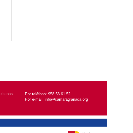
ficinas:
Por teléfono:
958 53 61 52
a
Por e-mail:
info@camaragranada.org