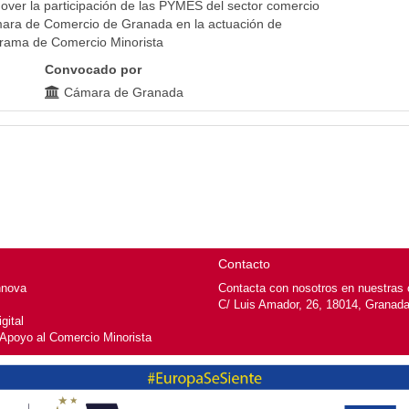
over la participación de las PYMES del sector comercio
mara de Comercio de Granada en la actuación de
grama de Comercio Minorista
Convocado por
Cámara de Granada
Contacto
nnova
Contacta con nosotros en nuestras o
C/ Luis Amador, 26, 18014, Granad
gital
 Apoyo al Comercio Minorista