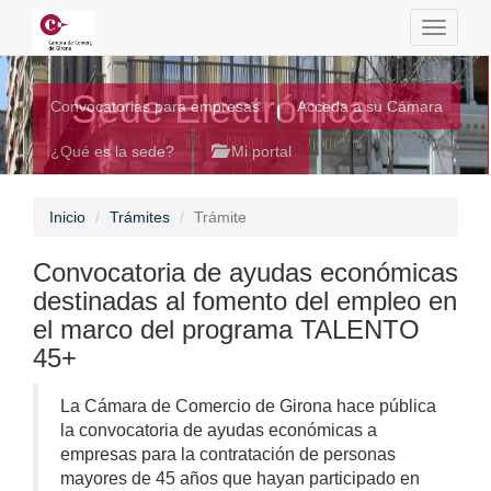
Toggle
navigati
Sede Electrónica
Convocatorias para empresas
Acceda a su Cámara
¿Qué es la sede?
Mi portal
Inicio
Trámites
Trámite
Convocatoria de ayudas económicas
destinadas al fomento del empleo en
el marco del programa TALENTO
45+
La Cámara de Comercio de Girona hace pública
la convocatoria de ayudas económicas a
empresas para la contratación de personas
mayores de 45 años que hayan participado en