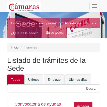
Toggle
navigati
Sede Electrónica
Convocatorias para empresas
Acceda a su Cámara
¿Qué es la sede?
Mi portal
Inicio
Trámites
Listado de trámites de la
Sede
Todos
Últimos
En plazo
Últimos días
Convocatoria de ayudas
Acceder