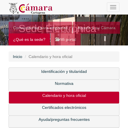
Toggle
navigati
Sede Electrónica
Convocatorias para empresas
Acceda a su Cámara
¿Qué es la sede?
Mi portal
Inicio
Calendario y hora oficial
Identificación y titularidad
Normativa
Calendario y hora oficial
Certificados electrónicos
Ayuda/preguntas frecuentes