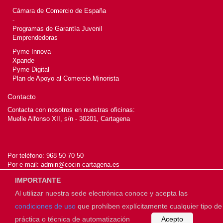
Cámara de Comercio de España
-
Programas de Garantía Juvenil
Emprendedoras
Pyme Innova
Xpande
Pyme Digital
Plan de Apoyo al Comercio Minorista
Contacto
Contacta con nosotros en nuestras oficinas:
Muelle Alfonso XII, s/n - 30201, Cartagena
Por teléfono:
968 50 70 50
Por e-mail:
admin@cocin-cartagena.es
IMPORTANTE
Al utilizar nuestra sede electrónica conoce y acepta las
© 2026
Cámara de Cartagena
condiciones de uso
que prohíben explícitamente cualquier tipo de
práctica o técnica de automatización
Acepto