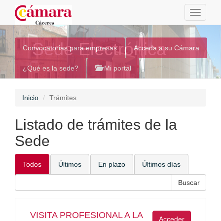
Toggle
navigati
Sede Electrónica
Convocatorias para empresas
Acceda a su Cámara
¿Qué es la sede?
Mi portal
Inicio
Trámites
Listado de trámites de la
Sede
Todos
Últimos
En plazo
Últimos días
VISITA PROFESIONAL A LA
Acceder