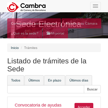
Toggle
navigati
Sede Electrónica
Convocatorias para empresas
Acceda a su Cámara
¿Qué es la sede?
Mi portal
Inicio
Trámites
Listado de trámites de la
Sede
Todos
Últimos
En plazo
Últimos días
Convocatoria de ayudas
Acceder