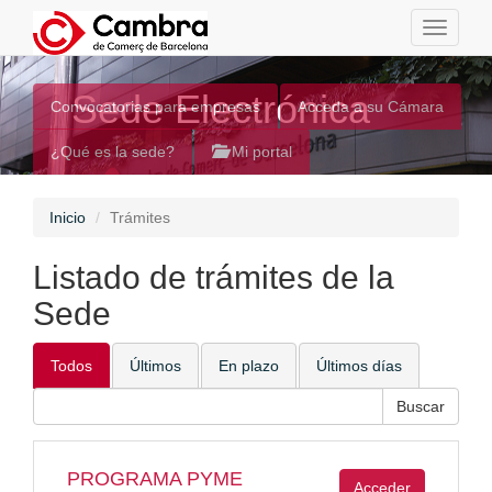
Toggle
navigati
Sede Electrónica
Convocatorias para empresas
Acceda a su Cámara
¿Qué es la sede?
Mi portal
Inicio
Trámites
Listado de trámites de la
Sede
Todos
Últimos
En plazo
Últimos días
PROGRAMA PYME
Acceder