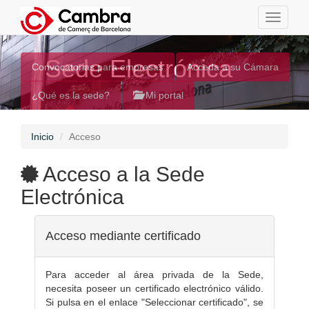
Toggle
navigati
Sede Electrónica
Convocatorias para empresas
Acceda a su Cámara
¿Qué es la sede?
Mi portal
Inicio
Acceso
Acceso a la Sede
Electrónica
Acceso mediante certificado
Para acceder al área privada de la Sede,
necesita poseer un certificado electrónico válido.
Si pulsa en el enlace "Seleccionar certificado", se