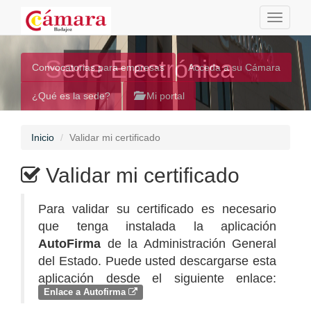
Toggle
navigati
Sede Electrónica
Convocatorias para empresas
Acceda a su Cámara
¿Qué es la sede?
Mi portal
Inicio
Validar mi certificado
Validar mi certificado
Para validar su certificado es necesario
que tenga instalada la aplicación
AutoFirma
de la Administración General
del Estado. Puede usted descargarse esta
aplicación desde el siguiente enlace:
Enlace a Autofirma